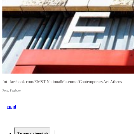
fot. facebook.com/EMST.NationalMuseumofContemporaryArt.Athens
Foto: Facebook
rp.pl
Zobacz również