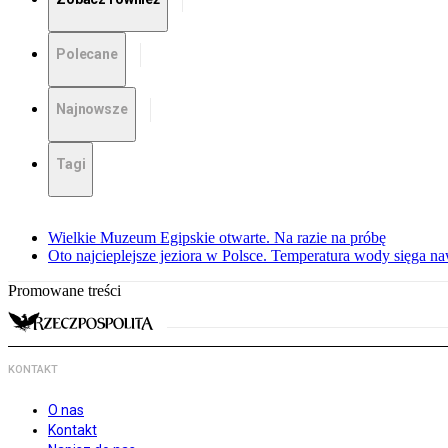
Polecane
Najnowsze
Tagi
Wielkie Muzeum Egipskie otwarte. Na razie na próbę
Oto najcieplejsze jeziora w Polsce. Temperatura wody sięga na
Promowane treści
KONTAKT
O nas
Kontakt