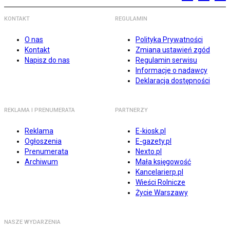
KONTAKT
REGULAMIN
O nas
Polityka Prywatności
Kontakt
Zmiana ustawień zgód
Napisz do nas
Regulamin serwisu
Informacje o nadawcy
Deklaracja dostępności
REKLAMA I PRENUMERATA
PARTNERZY
Reklama
E-kiosk.pl
Ogłoszenia
E-gazety.pl
Prenumerata
Nexto.pl
Archiwum
Mała księgowość
Kancelarierp.pl
Wieści Rolnicze
Życie Warszawy
NASZE WYDARZENIA