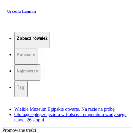
Urszula Lesman
Zobacz również
Polecane
Najnowsze
Tagi
Wielkie Muzeum Egipskie otwarte. Na razie na próbę
Oto najcieplejsze jeziora w Polsce. Temperatura wody sięga
nawet 26 stopni
Promowane treści