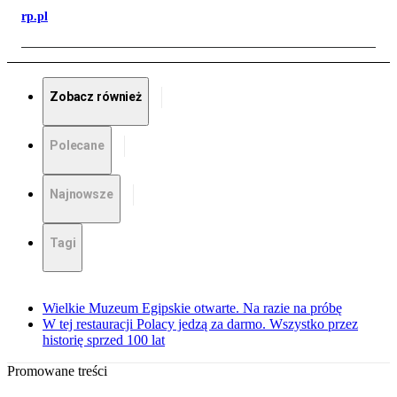
rp.pl
Zobacz również
Polecane
Najnowsze
Tagi
Wielkie Muzeum Egipskie otwarte. Na razie na próbę
W tej restauracji Polacy jedzą za darmo. Wszystko przez
historię sprzed 100 lat
Promowane treści