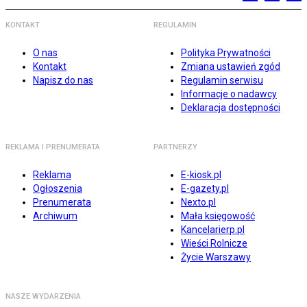
KONTAKT
REGULAMIN
O nas
Polityka Prywatności
Kontakt
Zmiana ustawień zgód
Napisz do nas
Regulamin serwisu
Informacje o nadawcy
Deklaracja dostępności
REKLAMA I PRENUMERATA
PARTNERZY
Reklama
E-kiosk.pl
Ogłoszenia
E-gazety.pl
Prenumerata
Nexto.pl
Archiwum
Mała księgowość
Kancelarierp.pl
Wieści Rolnicze
Życie Warszawy
NASZE WYDARZENIA