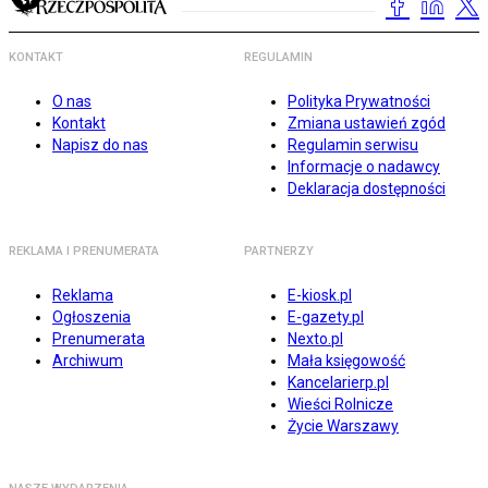
KONTAKT
REGULAMIN
O nas
Polityka Prywatności
Kontakt
Zmiana ustawień zgód
Napisz do nas
Regulamin serwisu
Informacje o nadawcy
Deklaracja dostępności
REKLAMA I PRENUMERATA
PARTNERZY
Reklama
E-kiosk.pl
Ogłoszenia
E-gazety.pl
Prenumerata
Nexto.pl
Archiwum
Mała księgowość
Kancelarierp.pl
Wieści Rolnicze
Życie Warszawy