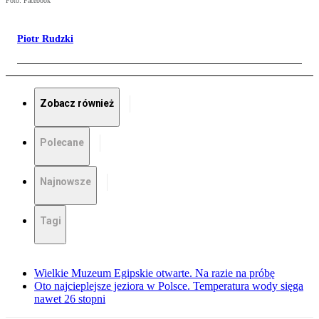
Foto: Facebook
Piotr Rudzki
Zobacz również
Polecane
Najnowsze
Tagi
Wielkie Muzeum Egipskie otwarte. Na razie na próbę
Oto najcieplejsze jeziora w Polsce. Temperatura wody sięga
nawet 26 stopni