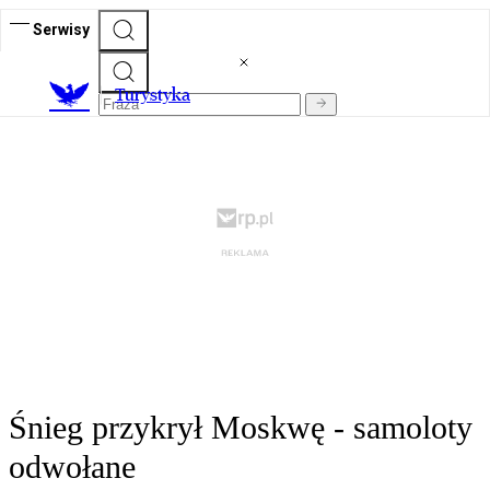
Serwisy
T
urystyka
Śnieg przykrył Moskwę - samoloty
odwołane