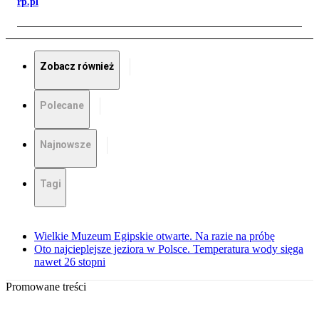
rp.pl
Zobacz również
Polecane
Najnowsze
Tagi
Wielkie Muzeum Egipskie otwarte. Na razie na próbę
Oto najcieplejsze jeziora w Polsce. Temperatura wody sięga
nawet 26 stopni
Promowane treści