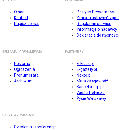
KONTAKT
REGULAMIN
O nas
Polityka Prywatności
Kontakt
Zmiana ustawień zgód
Napisz do nas
Regulamin serwisu
Informacje o nadawcy
Deklaracja dostępności
REKLAMA I PRENUMERATA
PARTNERZY
Reklama
E-kiosk.pl
Ogłoszenia
E-gazety.pl
Prenumerata
Nexto.pl
Archiwum
Mała księgowość
Kancelarierp.pl
Wieści Rolnicze
Życie Warszawy
NASZE WYDARZENIA
Szkolenia i konferencje