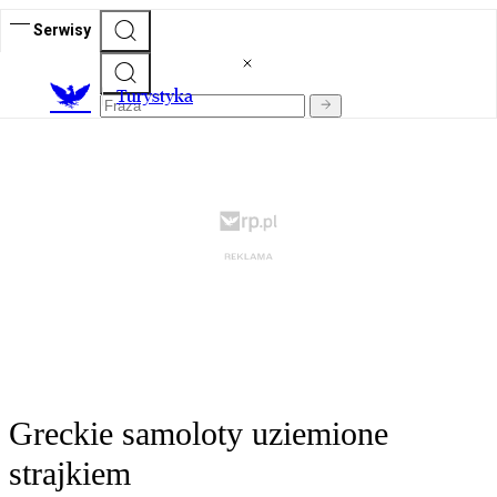
Serwisy
T
urystyka
Greckie samoloty uziemione
strajkiem