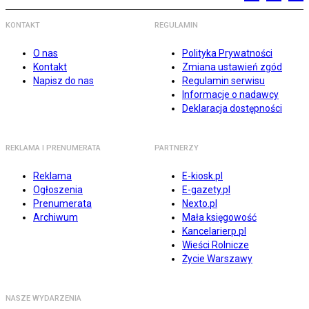
KONTAKT
REGULAMIN
O nas
Polityka Prywatności
Kontakt
Zmiana ustawień zgód
Napisz do nas
Regulamin serwisu
Informacje o nadawcy
Deklaracja dostępności
REKLAMA I PRENUMERATA
PARTNERZY
Reklama
E-kiosk.pl
Ogłoszenia
E-gazety.pl
Prenumerata
Nexto.pl
Archiwum
Mała księgowość
Kancelarierp.pl
Wieści Rolnicze
Życie Warszawy
NASZE WYDARZENIA