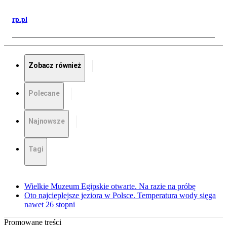
rp.pl
Zobacz również
Polecane
Najnowsze
Tagi
Wielkie Muzeum Egipskie otwarte. Na razie na próbę
Oto najcieplejsze jeziora w Polsce. Temperatura wody sięga
nawet 26 stopni
Promowane treści