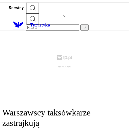
Serwisy
T
urystyka
Warszawscy taksówkarze
zastrajkują