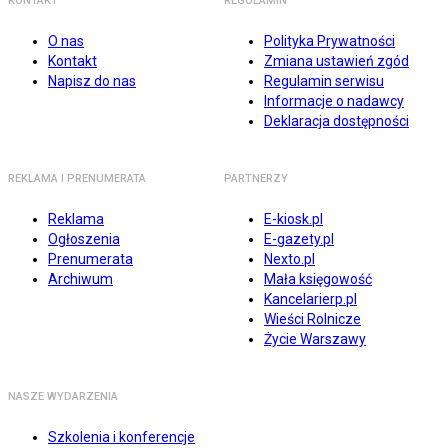
KONTAKT
REGULAMIN
O nas
Polityka Prywatności
Kontakt
Zmiana ustawień zgód
Napisz do nas
Regulamin serwisu
Informacje o nadawcy
Deklaracja dostępności
REKLAMA I PRENUMERATA
PARTNERZY
Reklama
E-kiosk.pl
Ogłoszenia
E-gazety.pl
Prenumerata
Nexto.pl
Archiwum
Mała księgowość
Kancelarierp.pl
Wieści Rolnicze
Życie Warszawy
NASZE WYDARZENIA
Szkolenia i konferencje