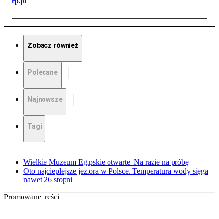
rp.pl
Zobacz również
Polecane
Najnowsze
Tagi
Wielkie Muzeum Egipskie otwarte. Na razie na próbę
Oto najcieplejsze jeziora w Polsce. Temperatura wody sięga
nawet 26 stopni
Promowane treści