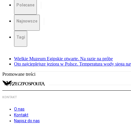
Polecane
Najnowsze
Tagi
Wielkie Muzeum Egipskie otwarte. Na razie na próbę
Oto najcieplejsze jeziora w Polsce. Temperatura wody sięga na
Promowane treści
KONTAKT
O nas
Kontakt
Napisz do nas