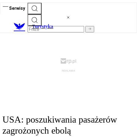
Serwisy
T
urystyka
USA: poszukiwania pasażerów
zagrożonych ebolą