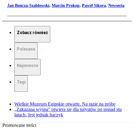
Jan Bończa-Szabłowski
,
Marcin Prokop
,
Paweł Sikora
,
Newseria
Zobacz również
Polecane
Najnowsze
Tagi
Wielkie Muzeum Egipskie otwarte. Na razie na próbę
„Zakazana wyspa" otwiera się dla turystów po ponad stu
latach. Jest jednak haczyk
Promowane treści