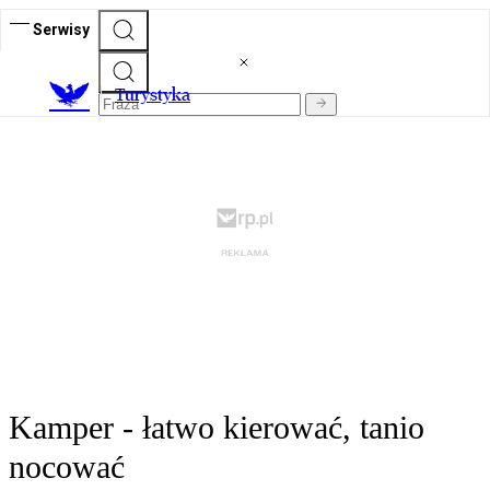
Serwisy
T
urystyka
Kamper - łatwo kierować, tanio
nocować