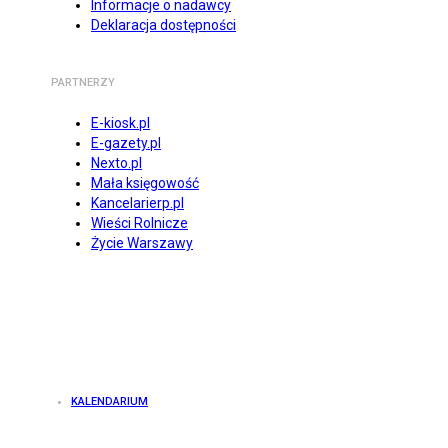
Informacje o nadawcy
Deklaracja dostępności
PARTNERZY
E-kiosk.pl
E-gazety.pl
Nexto.pl
Mała księgowość
Kancelarierp.pl
Wieści Rolnicze
Życie Warszawy
KALENDARIUM