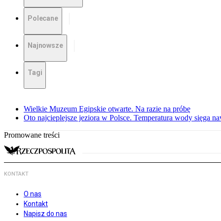
Polecane
Najnowsze
Tagi
Wielkie Muzeum Egipskie otwarte. Na razie na próbę
Oto najcieplejsze jeziora w Polsce. Temperatura wody sięga na
Promowane treści
KONTAKT
O nas
Kontakt
Napisz do nas