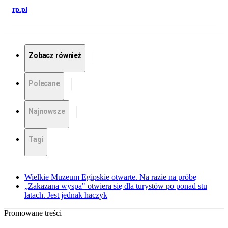
rp.pl
Zobacz również
Polecane
Najnowsze
Tagi
Wielkie Muzeum Egipskie otwarte. Na razie na próbę
„Zakazana wyspa" otwiera się dla turystów po ponad stu
latach. Jest jednak haczyk
Promowane treści