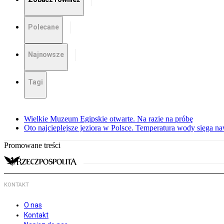
Polecane
Najnowsze
Tagi
Wielkie Muzeum Egipskie otwarte. Na razie na próbę
Oto najcieplejsze jeziora w Polsce. Temperatura wody sięga na
Promowane treści
KONTAKT
O nas
Kontakt