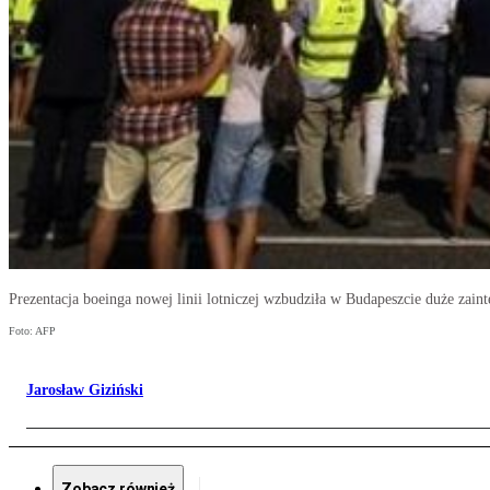
Prezentacja boeinga nowej linii lotniczej wzbudziła w Budapeszcie duże zain
Foto: AFP
Jarosław Giziński
Zobacz również