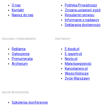
O nas
Polityka Prywatności
Kontakt
Zmiana ustawień zgód
Napisz do nas
Regulamin serwisu
Informacje o nadawcy
Deklaracja dostępności
REKLAMA I PRENUMERATA
PARTNERZY
Reklama
E-kiosk.pl
Ogłoszenia
E-gazety.pl
Prenumerata
Nexto.pl
Archiwum
Mała księgowość
Kancelarierp.pl
Wieści Rolnicze
Życie Warszawy
NASZE WYDARZENIA
Szkolenia i konferencje