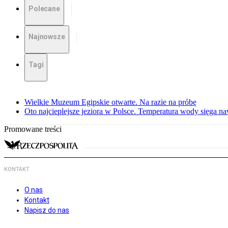
Polecane
Najnowsze
Tagi
Wielkie Muzeum Egipskie otwarte. Na razie na próbę
Oto najcieplejsze jeziora w Polsce. Temperatura wody sięga na
Promowane treści
KONTAKT
O nas
Kontakt
Napisz do nas