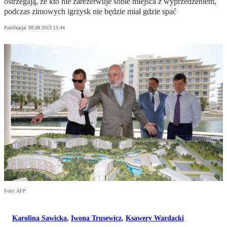
ostrzegają, że kto nie zarezerwuje sobie miejsca z wyprzedzeniem,
podczas zimowych igrzysk nie będzie miał gdzie spać
Publikacja:
08.08.2013 11:44
Foto: AFP
Karolina Sawicka
,
Iwona Trusewicz
,
Ksawery Wardacki