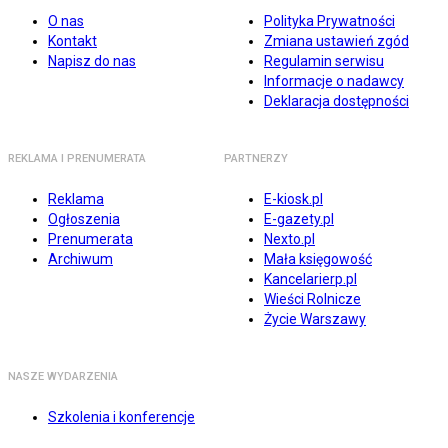
O nas
Polityka Prywatności
Kontakt
Zmiana ustawień zgód
Napisz do nas
Regulamin serwisu
Informacje o nadawcy
Deklaracja dostępności
REKLAMA I PRENUMERATA
PARTNERZY
Reklama
E-kiosk.pl
Ogłoszenia
E-gazety.pl
Prenumerata
Nexto.pl
Archiwum
Mała księgowość
Kancelarierp.pl
Wieści Rolnicze
Życie Warszawy
NASZE WYDARZENIA
Szkolenia i konferencje