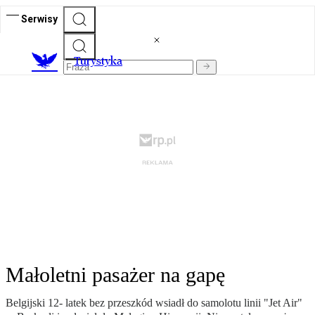
Serwisy
T
urystyka
Małoletni pasażer na gapę
Belgijski 12- latek bez przeszkód wsiadł do samolotu linii "Jet Air"