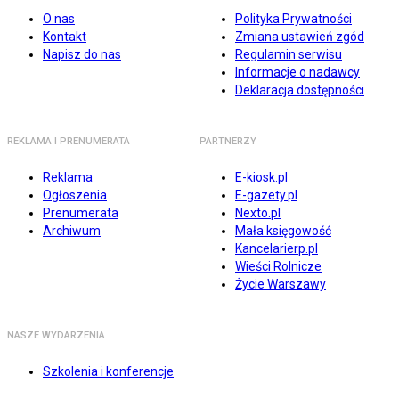
O nas
Polityka Prywatności
Kontakt
Zmiana ustawień zgód
Napisz do nas
Regulamin serwisu
Informacje o nadawcy
Deklaracja dostępności
REKLAMA I PRENUMERATA
PARTNERZY
Reklama
E-kiosk.pl
Ogłoszenia
E-gazety.pl
Prenumerata
Nexto.pl
Archiwum
Mała księgowość
Kancelarierp.pl
Wieści Rolnicze
Życie Warszawy
NASZE WYDARZENIA
Szkolenia i konferencje