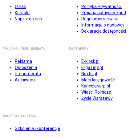
O nas
Polityka Prywatności
Kontakt
Zmiana ustawień zgód
Napisz do nas
Regulamin serwisu
Informacje o nadawcy
Deklaracja dostępności
REKLAMA I PRENUMERATA
PARTNERZY
Reklama
E-kiosk.pl
Ogłoszenia
E-gazety.pl
Prenumerata
Nexto.pl
Archiwum
Mała księgowość
Kancelarierp.pl
Wieści Rolnicze
Życie Warszawy
NASZE WYDARZENIA
Szkolenia i konferencje