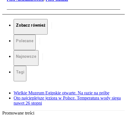
Zobacz również
Polecane
Najnowsze
Tagi
Wielkie Muzeum Egipskie otwarte. Na razie na próbę
Oto najcieplejsze jeziora w Polsce. Temperatura wody sięga
nawet 26 stopni
Promowane treści