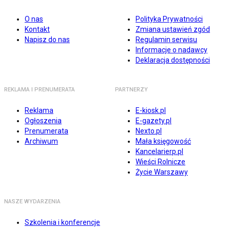
O nas
Polityka Prywatności
Kontakt
Zmiana ustawień zgód
Napisz do nas
Regulamin serwisu
Informacje o nadawcy
Deklaracja dostępności
REKLAMA I PRENUMERATA
PARTNERZY
Reklama
E-kiosk.pl
Ogłoszenia
E-gazety.pl
Prenumerata
Nexto.pl
Archiwum
Mała księgowość
Kancelarierp.pl
Wieści Rolnicze
Życie Warszawy
NASZE WYDARZENIA
Szkolenia i konferencje