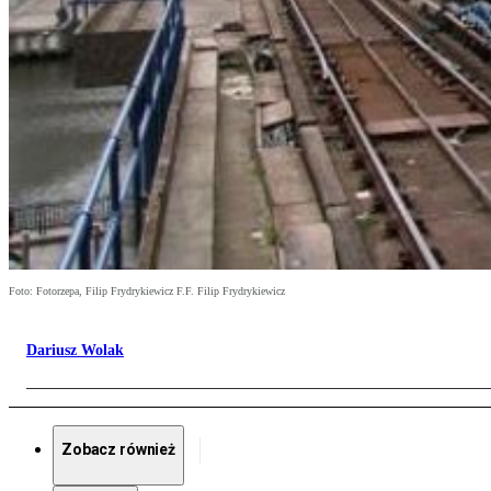
Foto: Fotorzepa, Filip Frydrykiewicz F.F. Filip Frydrykiewicz
Dariusz Wolak
Zobacz również