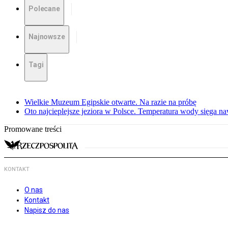
Polecane
Najnowsze
Tagi
Wielkie Muzeum Egipskie otwarte. Na razie na próbę
Oto najcieplejsze jeziora w Polsce. Temperatura wody sięga na
Promowane treści
KONTAKT
O nas
Kontakt
Napisz do nas