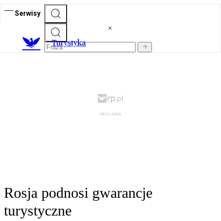
Serwisy
T
urystyka
Rosja podnosi gwarancje
turystyczne