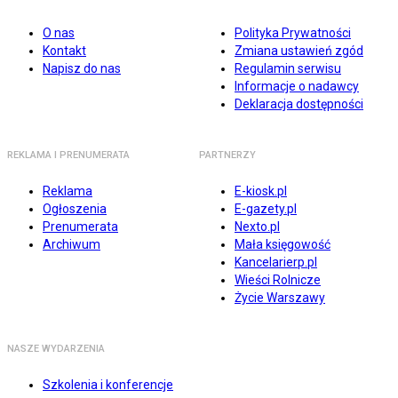
O nas
Polityka Prywatności
Kontakt
Zmiana ustawień zgód
Napisz do nas
Regulamin serwisu
Informacje o nadawcy
Deklaracja dostępności
REKLAMA I PRENUMERATA
PARTNERZY
Reklama
E-kiosk.pl
Ogłoszenia
E-gazety.pl
Prenumerata
Nexto.pl
Archiwum
Mała księgowość
Kancelarierp.pl
Wieści Rolnicze
Życie Warszawy
NASZE WYDARZENIA
Szkolenia i konferencje