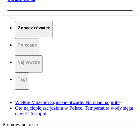
Zobacz również
Polecane
Najnowsze
Tagi
Wielkie Muzeum Egipskie otwarte. Na razie na próbę
Oto najcieplejsze jeziora w Polsce. Temperatura wody sięga
nawet 26 stopni
Promowane treści