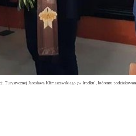
cji Turystycznej Jarosława Klimaszewskiego (w środku), któremu podziękowan