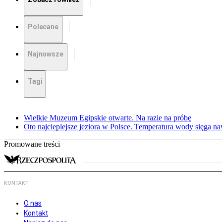
Polecane
Najnowsze
Tagi
Wielkie Muzeum Egipskie otwarte. Na razie na próbę
Oto najcieplejsze jeziora w Polsce. Temperatura wody sięga na
Promowane treści
KONTAKT
O nas
Kontakt