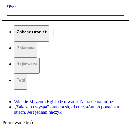
rp.pl
Zobacz również
Polecane
Najnowsze
Tagi
Wielkie Muzeum Egipskie otwarte. Na razie na próbę
„Zakazana wyspa" otwiera się dla turystów po ponad stu
latach. Jest jednak haczyk
Promowane treści