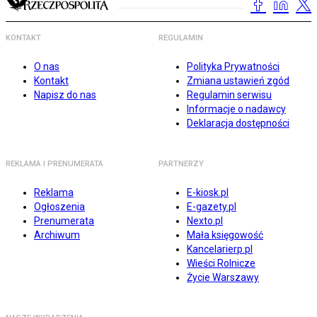
KONTAKT
REGULAMIN
O nas
Polityka Prywatności
Kontakt
Zmiana ustawień zgód
Napisz do nas
Regulamin serwisu
Informacje o nadawcy
Deklaracja dostępności
REKLAMA I PRENUMERATA
PARTNERZY
Reklama
E-kiosk.pl
Ogłoszenia
E-gazety.pl
Prenumerata
Nexto.pl
Archiwum
Mała księgowość
Kancelarierp.pl
Wieści Rolnicze
Życie Warszawy