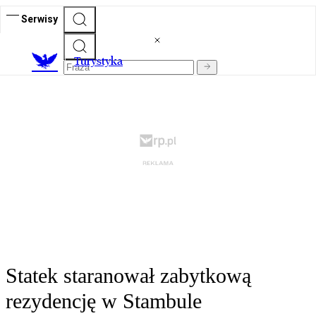
Serwisy
T
urystyka
Statek staranował zabytkową
rezydencję w Stambule