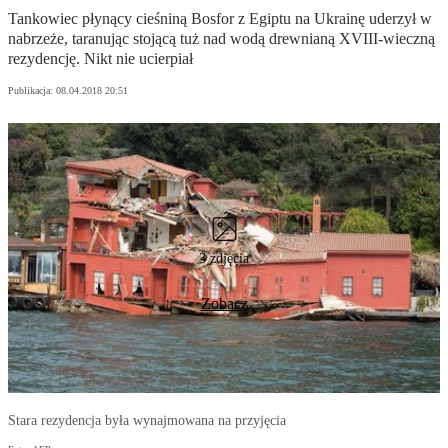
Tankowiec płynący cieśniną Bosfor z Egiptu na Ukrainę uderzył w
nabrzeże, taranując stojącą tuż nad wodą drewnianą XVIII-wieczną
rezydencję. Nikt nie ucierpiał
Publikacja:
08.04.2018 20:51
3 zdjęcia
Zobacz
Stara rezydencja była wynajmowana na przyjęcia