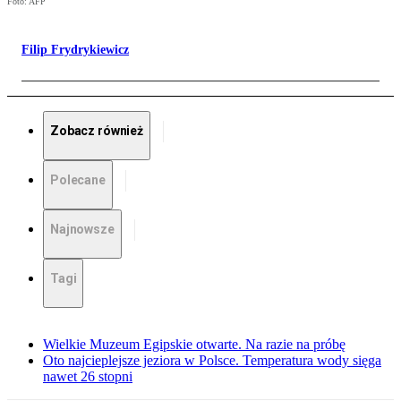
Foto: AFP
Filip Frydrykiewicz
Zobacz również
Polecane
Najnowsze
Tagi
Wielkie Muzeum Egipskie otwarte. Na razie na próbę
Oto najcieplejsze jeziora w Polsce. Temperatura wody sięga
nawet 26 stopni