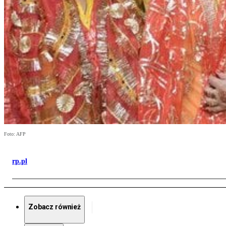
Foto: AFP
rp.pl
Zobacz również