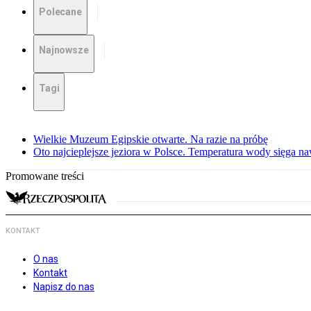
Polecane
Najnowsze
Tagi
Wielkie Muzeum Egipskie otwarte. Na razie na próbę
Oto najcieplejsze jeziora w Polsce. Temperatura wody sięga na
Promowane treści
KONTAKT
O nas
Kontakt
Napisz do nas