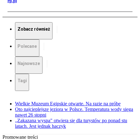
rp.pl
Zobacz również
Polecane
Najnowsze
Tagi
Wielkie Muzeum Egipskie otwarte. Na razie na próbę
Oto najcieplejsze jeziora w Polsce. Temperatura wody sięga
nawet 26 stopni
„Zakazana wyspa" otwiera się dla turystów po ponad stu
latach. Jest jednak haczyk
Promowane treści