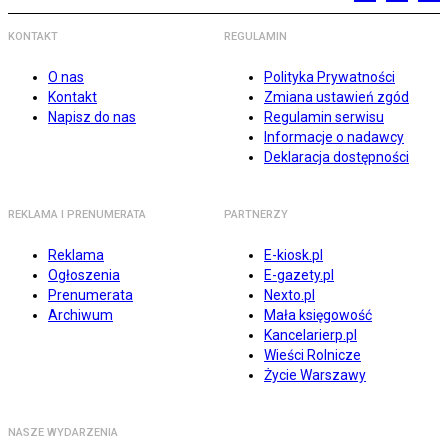
KONTAKT
REGULAMIN
O nas
Polityka Prywatności
Kontakt
Zmiana ustawień zgód
Napisz do nas
Regulamin serwisu
Informacje o nadawcy
Deklaracja dostępności
REKLAMA I PRENUMERATA
PARTNERZY
Reklama
E-kiosk.pl
Ogłoszenia
E-gazety.pl
Prenumerata
Nexto.pl
Archiwum
Mała księgowość
Kancelarierp.pl
Wieści Rolnicze
Życie Warszawy
NASZE WYDARZENIA