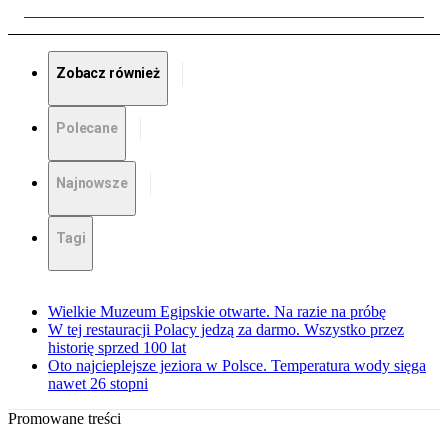
Zobacz również
Polecane
Najnowsze
Tagi
Wielkie Muzeum Egipskie otwarte. Na razie na próbę
W tej restauracji Polacy jedzą za darmo. Wszystko przez
historię sprzed 100 lat
Oto najcieplejsze jeziora w Polsce. Temperatura wody sięga
nawet 26 stopni
Promowane treści