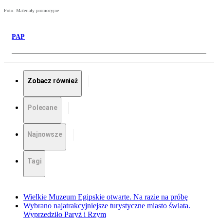
Foto: Materiały promocyjne
PAP
Zobacz również
Polecane
Najnowsze
Tagi
Wielkie Muzeum Egipskie otwarte. Na razie na próbę
Wybrano najatrakcyjniejsze turystyczne miasto świata.
Wyprzedziło Paryż i Rzym