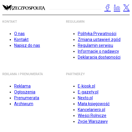
KONTAKT
REGULAMIN
O nas
Polityka Prywatności
Kontakt
Zmiana ustawień zgód
Napisz do nas
Regulamin serwisu
Informacje o nadawcy
Deklaracja dostępności
REKLAMA I PRENUMERATA
PARTNERZY
Reklama
E-kiosk.pl
Ogłoszenia
E-gazety.pl
Prenumerata
Nexto.pl
Archiwum
Mała księgowość
Kancelarierp.pl
Wieści Rolnicze
Życie Warszawy