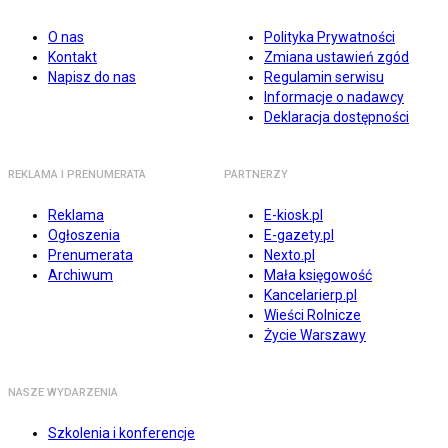
O nas
Polityka Prywatności
Kontakt
Zmiana ustawień zgód
Napisz do nas
Regulamin serwisu
Informacje o nadawcy
Deklaracja dostępności
REKLAMA I PRENUMERATA
PARTNERZY
Reklama
E-kiosk.pl
Ogłoszenia
E-gazety.pl
Prenumerata
Nexto.pl
Archiwum
Mała księgowość
Kancelarierp.pl
Wieści Rolnicze
Życie Warszawy
NASZE WYDARZENIA
Szkolenia i konferencje