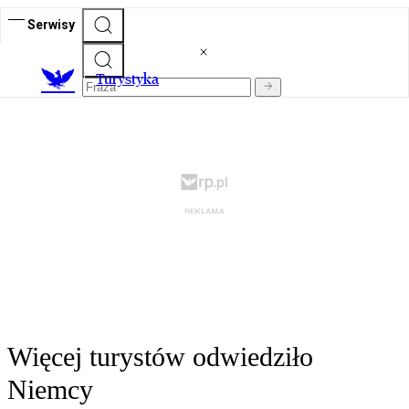
Serwisy
T
urystyka
Więcej turystów odwiedziło
Niemcy