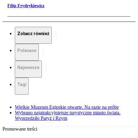
Filip Frydrykiewicz
Zobacz również
Polecane
Najnowsze
Tagi
Wielkie Muzeum Egipskie otwarte. Na razie na próbę
Wybrano najatrakcyjniejsze turystyczne miasto świata.
Wyprzedziło Paryż i Rzym
Promowane treści