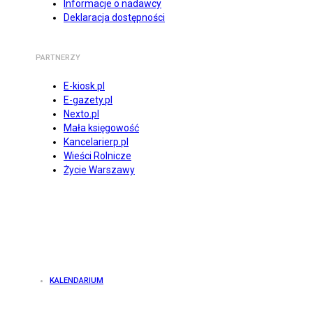
Informacje o nadawcy
Deklaracja dostępności
PARTNERZY
E-kiosk.pl
E-gazety.pl
Nexto.pl
Mała księgowość
Kancelarierp.pl
Wieści Rolnicze
Życie Warszawy
KALENDARIUM