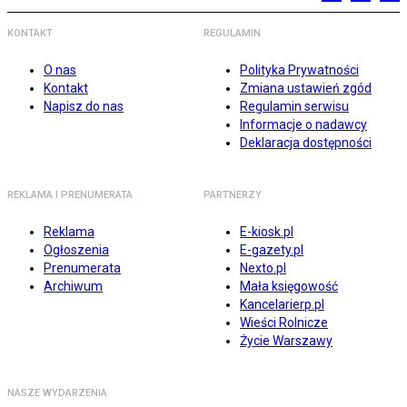
KONTAKT
REGULAMIN
O nas
Polityka Prywatności
Kontakt
Zmiana ustawień zgód
Napisz do nas
Regulamin serwisu
Informacje o nadawcy
Deklaracja dostępności
REKLAMA I PRENUMERATA
PARTNERZY
Reklama
E-kiosk.pl
Ogłoszenia
E-gazety.pl
Prenumerata
Nexto.pl
Archiwum
Mała księgowość
Kancelarierp.pl
Wieści Rolnicze
Życie Warszawy
NASZE WYDARZENIA