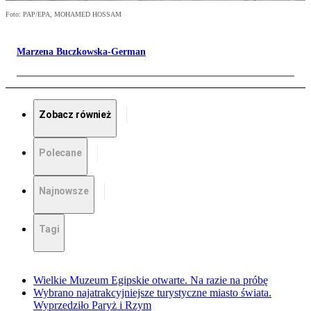
Foto: PAP/EPA, MOHAMED HOSSAM
Marzena Buczkowska-German
Zobacz również
Polecane
Najnowsze
Tagi
Wielkie Muzeum Egipskie otwarte. Na razie na próbę
Wybrano najatrakcyjniejsze turystyczne miasto świata.
Wyprzedziło Paryż i Rzym