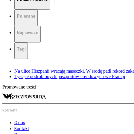
Polecane
Najnowsze
Tagi
Na ulice Hiszpanii wracają maseczki. W środę padł rekord zak
Tysiące podrobionych paszportów covidowych we Francji
Promowane treści
KONTAKT
O nas
Kontakt