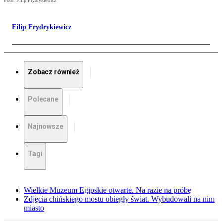
Foto: Filip Frydrykiewicz
Filip Frydrykiewicz
Zobacz również
Polecane
Najnowsze
Tagi
Wielkie Muzeum Egipskie otwarte. Na razie na próbę
Zdjęcia chińskiego mostu obiegły świat. Wybudowali na nim
miasto