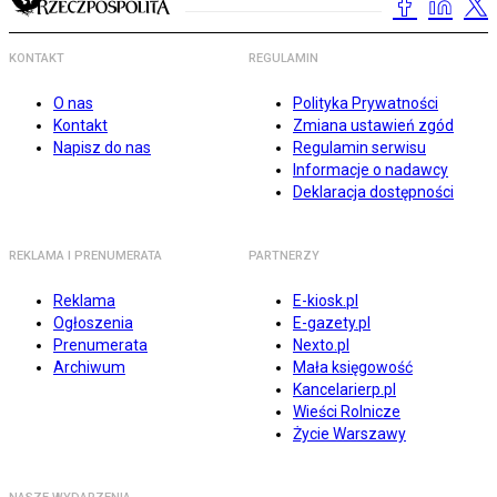
KONTAKT
REGULAMIN
O nas
Polityka Prywatności
Kontakt
Zmiana ustawień zgód
Napisz do nas
Regulamin serwisu
Informacje o nadawcy
Deklaracja dostępności
REKLAMA I PRENUMERATA
PARTNERZY
Reklama
E-kiosk.pl
Ogłoszenia
E-gazety.pl
Prenumerata
Nexto.pl
Archiwum
Mała księgowość
Kancelarierp.pl
Wieści Rolnicze
Życie Warszawy