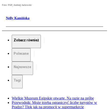
Foto: PAP, Andrzej Jackowski
Nelly Kamińska
Zobacz również
Polecane
Najnowsze
Tagi
Wielkie Muzeum Egipskie otwarte. Na razie na próbę
Przewodnik: Może trzeba ograniczyć liczbę turystów w
Pradze? Tłok jak na promocji w supermarkecie