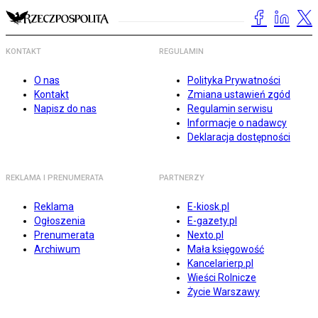
KONTAKT
REGULAMIN
O nas
Polityka Prywatności
Kontakt
Zmiana ustawień zgód
Napisz do nas
Regulamin serwisu
Informacje o nadawcy
Deklaracja dostępności
REKLAMA I PRENUMERATA
PARTNERZY
Reklama
E-kiosk.pl
Ogłoszenia
E-gazety.pl
Prenumerata
Nexto.pl
Archiwum
Mała księgowość
Kancelarierp.pl
Wieści Rolnicze
Życie Warszawy