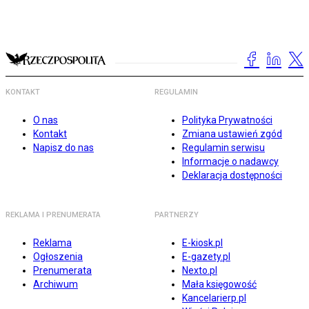
KONTAKT
REGULAMIN
O nas
Polityka Prywatności
Kontakt
Zmiana ustawień zgód
Napisz do nas
Regulamin serwisu
Informacje o nadawcy
Deklaracja dostępności
REKLAMA I PRENUMERATA
PARTNERZY
Reklama
E-kiosk.pl
Ogłoszenia
E-gazety.pl
Prenumerata
Nexto.pl
Archiwum
Mała księgowość
Kancelarierp.pl