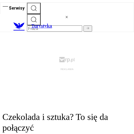
Serwisy
T
urystyka
Czekolada i sztuka? To się da
połączyć