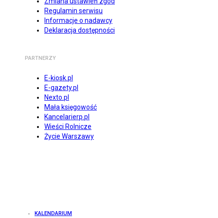
Zmiana ustawień zgód
Regulamin serwisu
Informacje o nadawcy
Deklaracja dostępności
PARTNERZY
E-kiosk.pl
E-gazety.pl
Nexto.pl
Mała księgowość
Kancelarierp.pl
Wieści Rolnicze
Życie Warszawy
KALENDARIUM