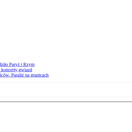
dziło Paryż i Rzym
i koncerty gwiazd
ców. Paraliż na granicach