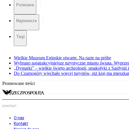
Polecane
Najnowsze
Tagi
Wielkie Muzeum Egipskie otwarte. Na razie na próbę
Wybrano najatrakcyjniejsze turystyczne miasto świata. Wyprze
„Dymarki” – wielkie święto archeologii, smakołyki z Sardynii 
Do Czarnogóry wjechało więcej turystów, niż kraj ma mieszkań
Promowane treści
KONTAKT
O nas
Kontakt