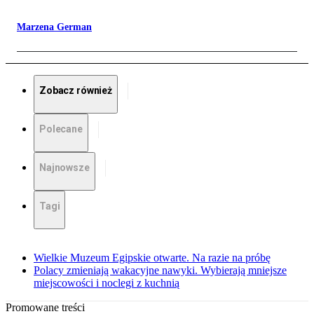
Marzena German
Zobacz również
Polecane
Najnowsze
Tagi
Wielkie Muzeum Egipskie otwarte. Na razie na próbę
Polacy zmieniają wakacyjne nawyki. Wybierają mniejsze
miejscowości i noclegi z kuchnią
Promowane treści