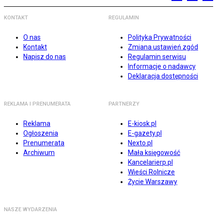
KONTAKT
REGULAMIN
O nas
Polityka Prywatności
Kontakt
Zmiana ustawień zgód
Napisz do nas
Regulamin serwisu
Informacje o nadawcy
Deklaracja dostępności
REKLAMA I PRENUMERATA
PARTNERZY
Reklama
E-kiosk.pl
Ogłoszenia
E-gazety.pl
Prenumerata
Nexto.pl
Archiwum
Mała księgowość
Kancelarierp.pl
Wieści Rolnicze
Życie Warszawy
NASZE WYDARZENIA