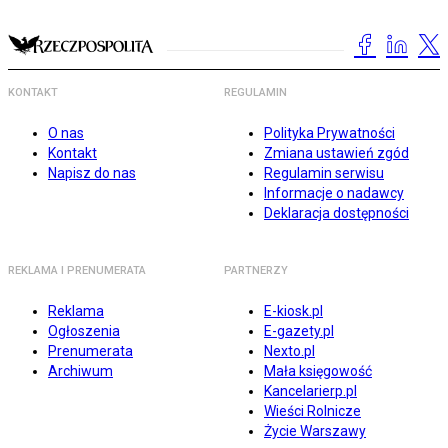
KONTAKT
REGULAMIN
O nas
Polityka Prywatności
Kontakt
Zmiana ustawień zgód
Napisz do nas
Regulamin serwisu
Informacje o nadawcy
Deklaracja dostępności
REKLAMA I PRENUMERATA
PARTNERZY
Reklama
E-kiosk.pl
Ogłoszenia
E-gazety.pl
Prenumerata
Nexto.pl
Archiwum
Mała księgowość
Kancelarierp.pl
Wieści Rolnicze
Życie Warszawy