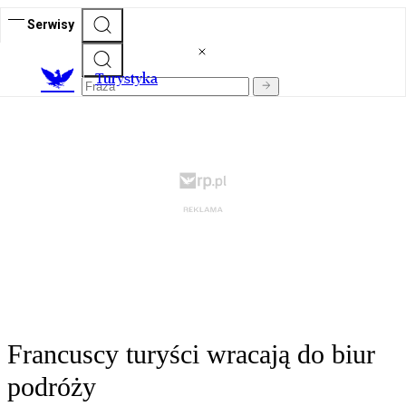
Serwisy
T
urystyka
Francuscy turyści wracają do biur
podróży