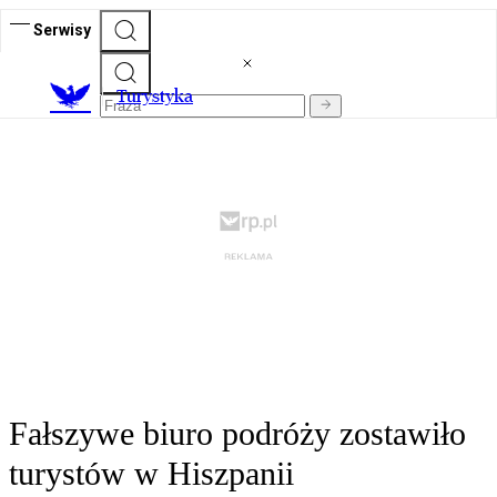
Serwisy
T
urystyka
Fałszywe biuro podróży zostawiło
turystów w Hiszpanii