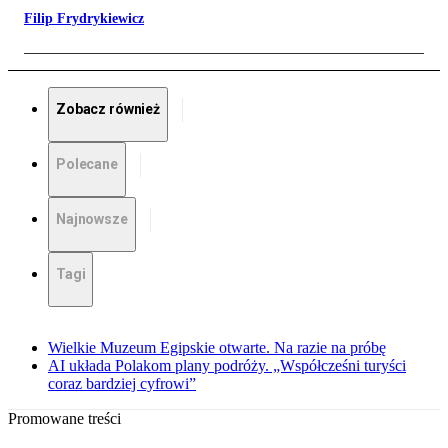
Filip Frydrykiewicz
Zobacz również
Polecane
Najnowsze
Tagi
Wielkie Muzeum Egipskie otwarte. Na razie na próbę
AI układa Polakom plany podróży. „Współcześni turyści
coraz bardziej cyfrowi”
Promowane treści