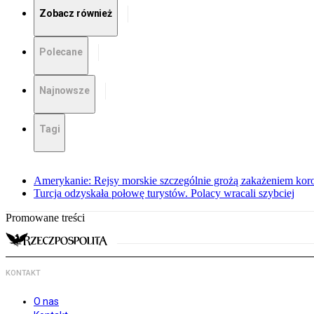
Zobacz również
Polecane
Najnowsze
Tagi
Amerykanie: Rejsy morskie szczególnie grożą zakażeniem ko
Turcja odzyskała połowę turystów. Polacy wracali szybciej
Promowane treści
KONTAKT
O nas