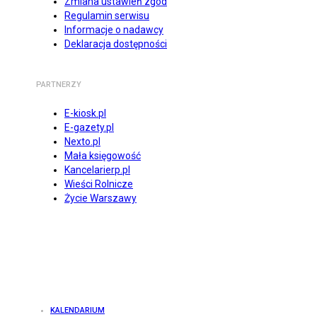
Zmiana ustawień zgód
Regulamin serwisu
Informacje o nadawcy
Deklaracja dostępności
PARTNERZY
E-kiosk.pl
E-gazety.pl
Nexto.pl
Mała księgowość
Kancelarierp.pl
Wieści Rolnicze
Życie Warszawy
KALENDARIUM