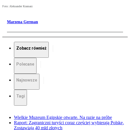
Foto: Aleksander Kramarz
Marzena German
Zobacz również
Polecane
Najnowsze
Tagi
Wielkie Muzeum Egipskie otwarte. Na razie na próbę
Raport: Zagraniczni turyści coraz częściej wybierają Polskę.
Zostawiają 40 mld złotych