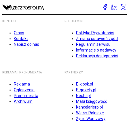
KONTAKT
REGULAMIN
O nas
Polityka Prywatności
Kontakt
Zmiana ustawień zgód
Napisz do nas
Regulamin serwisu
Informacje o nadawcy
Deklaracja dostępności
REKLAMA I PRENUMERATA
PARTNERZY
Reklama
E-kiosk.pl
Ogłoszenia
E-gazety.pl
Prenumerata
Nexto.pl
Archiwum
Mała księgowość
Kancelarierp.pl
Wieści Rolnicze
Życie Warszawy