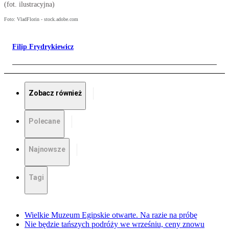
(fot. ilustracyjna)
Foto: VladFlorin - stock.adobe.com
Filip Frydrykiewicz
Zobacz również
Polecane
Najnowsze
Tagi
Wielkie Muzeum Egipskie otwarte. Na razie na próbę
Nie będzie tańszych podróży we wrześniu, ceny znowu